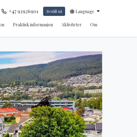
+47 92926901
Bestill nå
Language
on
Praktisk informasjon
Aktiviteter
Om