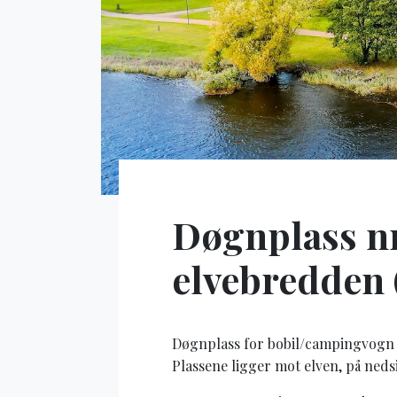
Døgnplass nr
elvebredden (
Døgnplass for bobil/campingvogn l
Plassene ligger mot elven, på neds