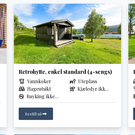
Retrohytte, enkel standard (4-sengs)
Vannkoker
Uteplass
Hageutsikt
Kjæledyr ikke
Røyking ikke
tillatt
tillatt
Bestill nå