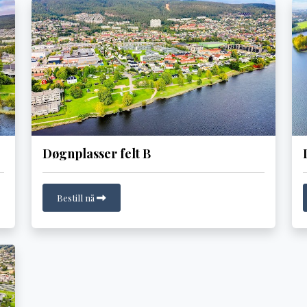
Døgnplasser felt B
Bestill nå