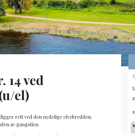
. 14 ved
u/el)
igger rett ved den nydelige elvebredden.
iden av gangstien.