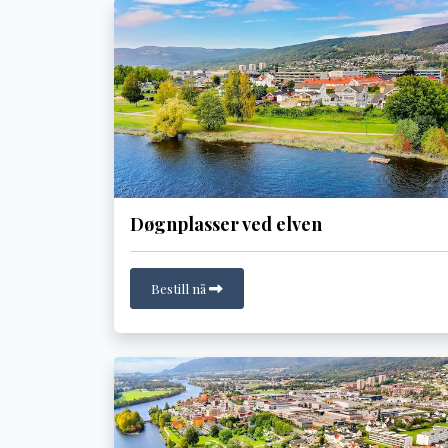
Døgnplasser ved elven
Bestill nå