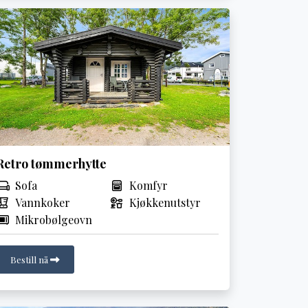
Retro tømmerhytte
Sofa
Komfyr
Vannkoker
Kjøkkenutstyr
Mikrobølgeovn
Bestill nå