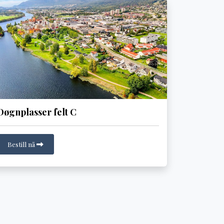
Døgnplasser felt C
Bestill nå