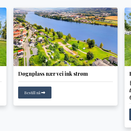
Døgnplass nær vei ink strøm
Bestill nå